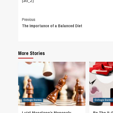
[ad_2]
Continue
Previous
The Importance of a Balanced Diet
Reading
More Stories
College Dorms
College Dorms
Luigi Mangione’s Monopoly
Be The It-