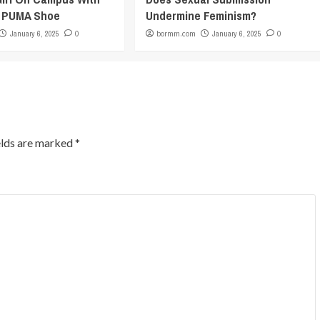
c PUMA Shoe
Undermine Feminism?
January 6, 2025
0
bormm.com
January 6, 2025
0
elds are marked
*