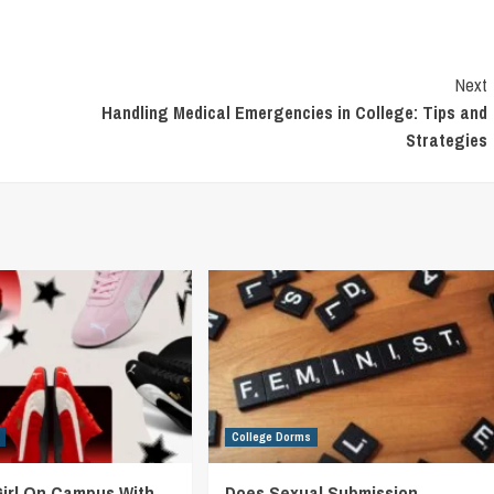
Next
Handling Medical Emergencies in College: Tips and
Strategies
College Dorms
Girl On Campus With
Does Sexual Submission