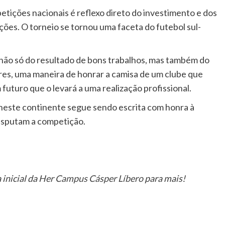
ições nacionais é reflexo direto do investimento e dos
ições. O torneio se tornou uma faceta do futebol sul-
o não só do resultado de bons trabalhos, mas também do
ores, uma maneira de honrar a camisa de um clube que
m futuro que o levará a uma realização profissional.
l neste continente segue sendo escrita com honra à
disputam a competição.
 inicial da
Her Campus Cásper Líbero
para mais!