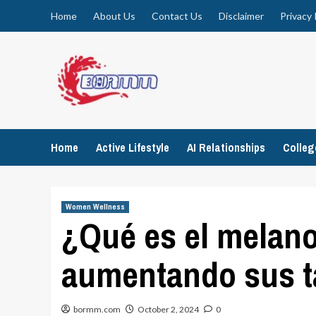
Skip
Home
About Us
Contact Us
Disclaimer
Privacy 
to
content
Home
Active Lifestyle
AI Relationships
Colle
Women Wellness
¿Qué es el melano
aumentando sus t
bormm.com
October 2, 2024
0