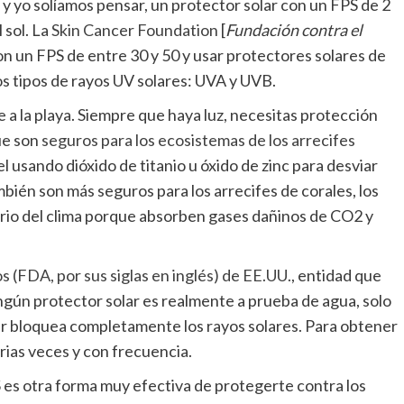
s y yo solíamos pensar, un protector solar con un FPS de 2
 sol. La
Skin Cancer Foundation
[
Fundación contra el
n un FPS de entre 30 y 50 y usar protectores solares de
s tipos de rayos UV solares: UVA y UVB.
e a la playa. Siempre que haya luz, necesitas protección
ue son
seguros para los ecosistemas de los arrecifes
 usando dióxido de titanio u óxido de zinc para desviar
mbién son más seguros para los arrecifes de corales, los
brio del clima porque absorben gases dañinos de CO2 y
(FDA, por sus siglas en inglés) de EE.UU.
, entidad que
ingún protector solar es realmente a prueba de agua, solo
lar bloquea completamente los rayos solares. Para obtener
arias veces y con frecuencia.
S es otra forma muy efectiva de protegerte contra los