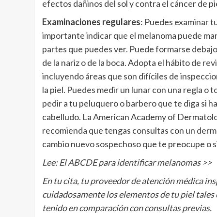
efectos dañinos del sol y contra el cáncer de pi
Examinaciones regulares
: Puedes
examinar
tu
importante indicar que el melanoma puede manif
partes que puedes ver. Puede formarse debajo d
de la nariz o de la boca. Adopta el hábito de
rev
incluyendo áreas que son difíciles de inspeccio
la piel. Puedes medir un lunar con una regla 
pedir a tu peluquero o barbero que te diga si 
cabelludo. La American Academy of Dermatolo
recomienda que tengas consultas con un dermat
cambio nuevo sospechoso que te preocupe o si 
Lee:
El ABCDE para identificar melanomas >>
En tu cita, tu proveedor de atención médica in
cuidadosamente los elementos de tu piel tales
tenido en comparación con consultas previas.