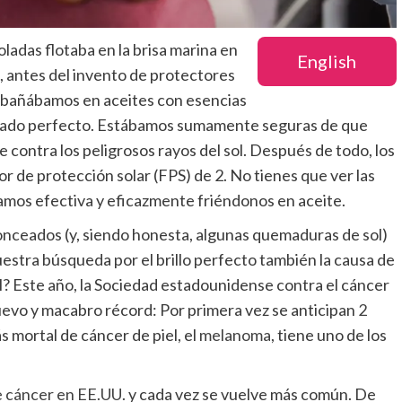
oladas flotaba en la brisa marina en
English
, antes del invento de protectores
os bañábamos en aceites con esencias
ceado perfecto. Estábamos sumamente seguras de que
contra los peligrosos rayos del sol. Después de todo, los
r de protección solar (FPS) de 2. No tienes que ver las
bamos efectiva y eficazmente friéndonos en aceite.
nceados (y, siendo honesta, algunas quemaduras de sol)
nuestra búsqueda por el brillo perfecto también la causa de
el? Este año, la Sociedad estadounidense contra el cáncer
evo y macabro récord: Por primera vez se anticipan
2
s mortal de cáncer de piel, el
melanoma
, tiene uno de los
e cáncer en EE.UU.
y cada vez se vuelve más común. De