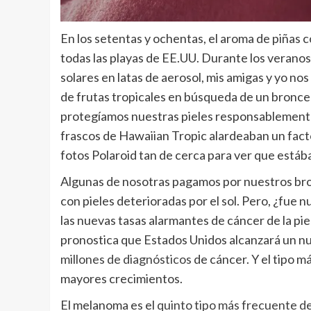
En los setentas y ochentas, el aroma de piñas c
todas las playas de EE.UU. Durante los veranos
solares en latas de aerosol, mis amigas y yo n
de frutas tropicales en búsqueda de un bron
protegíamos nuestras pieles responsablemente 
frascos de Hawaiian Tropic alardeaban un facto
fotos Polaroid tan de cerca para ver que está
Algunas de nosotras pagamos por nuestros bro
con pieles deterioradas por el sol. Pero, ¿fue 
las nuevas tasas alarmantes de cáncer de la pi
pronostica que Estados Unidos alcanzará un nu
millones de diagnósticos
de cáncer. Y el tipo má
mayores crecimientos.
El melanoma es el
quinto tipo más frecuente d