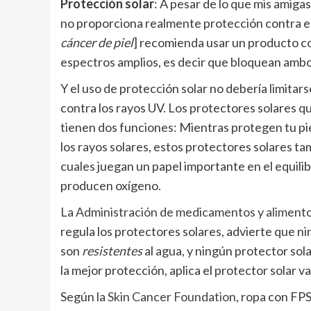
Protección solar
: A pesar de lo que mis amiga
no proporciona realmente protección contra el
cáncer de piel
] recomienda usar un producto co
espectros amplios, es decir que bloquean ambo
Y el uso de protección solar no debería limitars
contra los rayos UV. Los protectores solares q
tienen dos funciones: Mientras protegen tu piel
los rayos solares, estos protectores solares ta
cuales juegan un papel importante en el equili
producen oxígeno.
La
Administración de medicamentos y alimentos 
regula los protectores solares, advierte que n
son
resistentes
al agua, y ningún protector so
la mejor protección, aplica el protector solar v
Según la
Skin Cancer Foundation
, ropa con FP