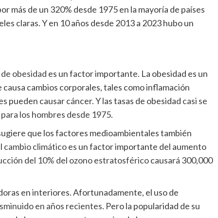
or más de un 320% desde 1975 en la mayoría de países
eles claras. Y en 10 años desde 2013 a 2023 hubo un
 de obesidad
es un factor importante. La obesidad es un
 causa cambios corporales, tales como inflamación
les pueden causar cáncer. Y las tasas de obesidad
casi se
do para los hombres desde 1975
.
 sugiere que los factores medioambientales también
l
cambio climático
es un factor importante del aumento
ucción del 10% del ozono estratosférico
causará 300,000
oras en interiores. Afortunadamente, el uso de
isminuido en años recientes
. Pero la popularidad de su